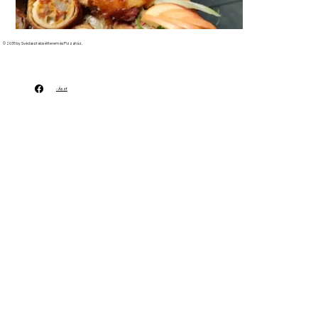
© 2035 by Svédasztalos étterem és Pizzaház.
- Ászf