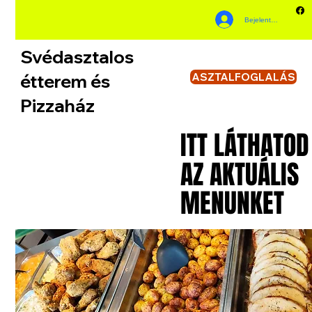
Bejelentkezés
Svédasztalos
étterem és
ASZTALFOGLALÁS
Pizzaház
ITT LÁTHATOD
ITT LÁTHATOD
AZ AKTUÁLIS
AZ AKTUÁLIS
MENUNKET
MENUNKET