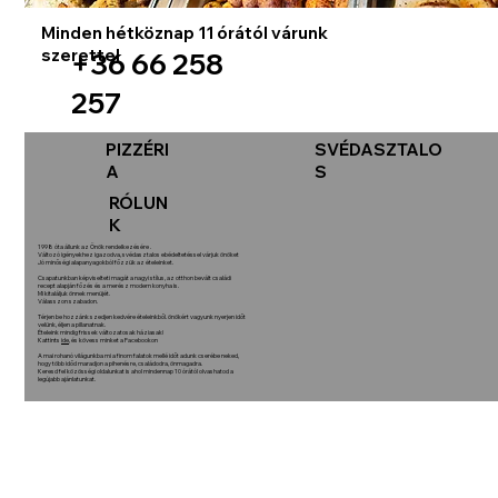
Minden hétköznap 11 órától várunk
szerettel
+36 66 258
257
PIZZÉRI
SVÉDASZTALO
A
S
RÓLUN
K
1998 óta állunk az Önök rendelkezésére .
Változó igényekhez igazodva, svédasztalos ebédeltetéssel várjuk önöket
Jó minőségi alapanyagokból főzzük az ételeinket.
Csapatunkban képviselteti magát a nagyi stílus, az otthon bevált családi
recept alapján főzés és a merész modern konyha is.
Mi kitaláljuk önnek menüjét.
Válasszon szabadon.
Térjen be hozzánk szedjen kedvére ételeinkből. önökért vagyunk nyerjen időt
velünk, éljen a pillanatnak.
Ételeink mindig frissek változatosak háziasak!
Kattints
ide
, és kövess minket a Facebookon
A mai rohanó világunkba mi a finom falatok mellé időt adunk cserébe neked,
hogy több időd maradjon a pihenésre, családodra, önmagadra.
Keresd fel közösségi oldalunkat is ahol mindennap 10 órától olvashatod a
legújabb ajánlatunkat.